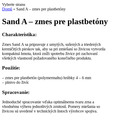
Vyberte stranu
Domů
»
Sand A – zmes pre plastbetóny
Sand A – zmes pre plastbetóny
Charakteristika:
Zmes Sand A sa pripravuje z umytých, sušených a triedených
kremičitých pieskov tak, aby sa pri zmiešaní so živicou vytvorila
kompaktná hmota, ktorá zníži spotrebu živice pri zachovaní
všetkých vlastností požadovaného konečného produktu.
Použitie:
– zmes pre plastbetón (polymermaltu) hrúbky 4 – 6 mm
– plnivo do živíc
Spracovanie:
Jednoduché spracovanie vďaka optimálnemu tvaru zrna a
vhodnému výberu jednotlivých zrnitostí. Pomery miešania so
živicou sú uvedené v technických listoch výrobcov spojiva.