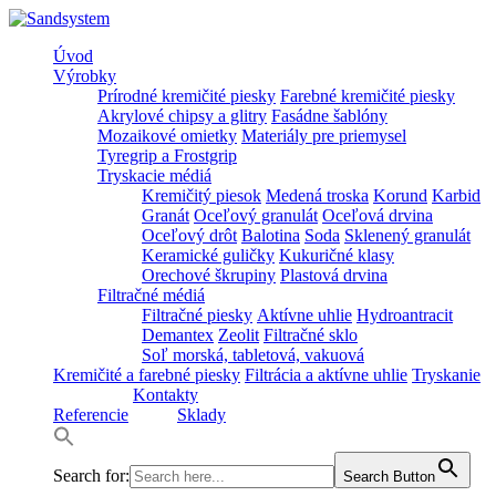
Úvod
Výrobky
Prírodné kremičité piesky
Farebné kremičité piesky
Akrylové chipsy a glitry
Fasádne šablóny
Mozaikové omietky
Materiály pre priemysel
Tyregrip a Frostgrip
Tryskacie médiá
Kremičitý piesok
Medená troska
Korund
Karbid
Granát
Oceľový granulát
Oceľová drvina
Oceľový drôt
Balotina
Soda
Sklenený granulát
Keramické guličky
Kukuričné klasy
Orechové škrupiny
Plastová drvina
Filtračné médiá
Filtračné piesky
Aktívne uhlie
Hydroantracit
Demantex
Zeolit
Filtračné sklo
Soľ morská, tabletová, vakuová
Kremičité a farebné piesky
Filtrácia a aktívne uhlie
Tryskanie
Kontakty
Referencie
Sklady
Search for:
Search Button