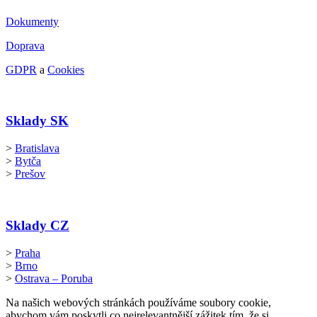
Dokumenty
Doprava
GDPR
a
Cookies
Sklady SK
>
Bratislava
>
Bytča
>
Prešov
Sklady CZ
>
Praha
>
Brno
>
Ostrava – Poruba
Na našich webových stránkách používáme soubory cookie,
abychom vám poskytli co nejrelevantnější zážitek tím, že si