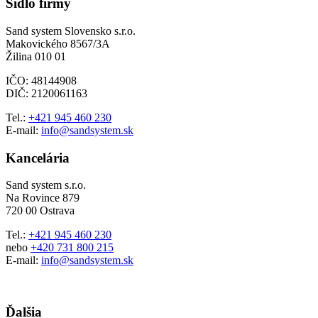
Sídlo firmy
Sand system Slovensko s.r.o.
Makovického 8567/3A
Žilina 010 01
IČO: 48144908
DIČ: 2120061163
Tel.:
+421 945 460 230
E-mail:
info@sandsystem.sk
Kancelária
Sand system s.r.o.
Na Rovince 879
720 00 Ostrava
Tel.:
+421 945 460 230
nebo
+420 731 800 215
E-mail:
info@sandsystem.sk
Ďalšia