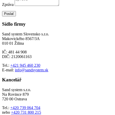
Zpráva
Poslať
Sídlo firmy
Sand system Slovensko s.r.o.
Makovického 8567/3A
010 01 Žilina
IČ: 481 44 908
DIČ: 2120061163
Tel.:
+421 945 460 230
E-mail:
info@sandsystem.sk
Kancelář
Sand system s.r.o.
Na Rovince 879
720 00 Ostrava
Tel.:
+420 739 064 704
nebo
+420 731 800 215