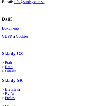
E-mail:
info@sandsystem.sk
Další
Dokumenty
GDPR
a
Cookies
Sklady CZ
>
Praha
>
Brno
>
Ostrava
Sklady SK
>
Bratislava
>
Bytča
>
Prešov