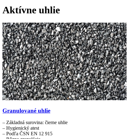
Aktívne uhlie
Granulované uhlie
– Základná surovina: čierne uhlie
– Hygienický atest
– Podľa ČSN EN 12 915