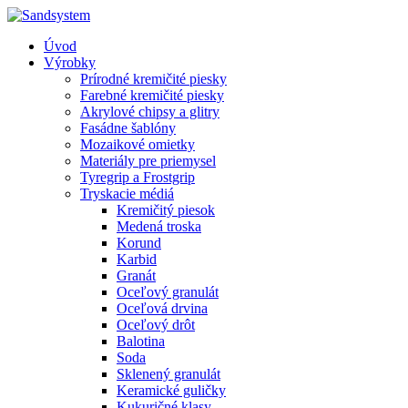
Úvod
Výrobky
Prírodné kremičité piesky
Farebné kremičité piesky
Akrylové chipsy a glitry
Fasádne šablóny
Mozaikové omietky
Materiály pre priemysel
Tyregrip a Frostgrip
Tryskacie médiá
Kremičitý piesok
Medená troska
Korund
Karbid
Granát
Oceľový granulát
Oceľová drvina
Oceľový drôt
Balotina
Soda
Sklenený granulát
Keramické guličky
Kukuričné klasy