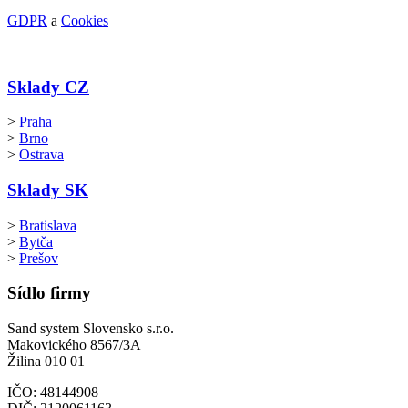
GDPR
a
Cookies
Sklady CZ
>
Praha
>
Brno
>
Ostrava
Sklady SK
>
Bratislava
>
Bytča
>
Prešov
Sídlo firmy
Sand system Slovensko s.r.o.
Makovického 8567/3A
Žilina 010 01
IČO: 48144908