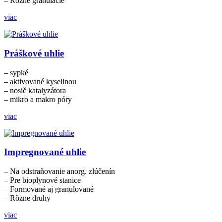
– Rôzne granulácie
viac
Práškové uhlie
– sypké
– aktivované kyselinou
– nosič katalyzátora
– mikro a makro póry
viac
Impregnované uhlie
– Na odstraňovanie anorg. zlúčenín
– Pre bioplynové stanice
– Formované aj granulované
– Rôzne druhy
viac