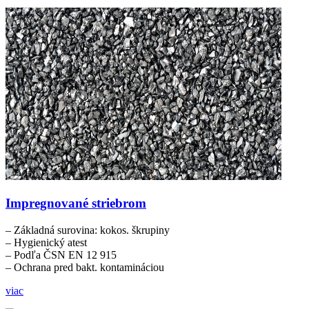
Impregnované striebrom
– Základná surovina: kokos. škrupiny
– Hygienický atest
– Podľa ČSN EN 12 915
– Ochrana pred bakt. kontamináciou
viac