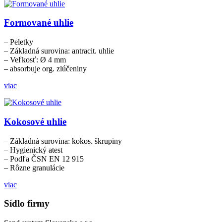
Formované uhlie
– Peletky
– Základná surovina: antracit. uhlie
– Veľkosť: Ø 4 mm
– absorbuje org. zlúčeniny
viac
Kokosové uhlie
– Základná surovina: kokos. škrupiny
– Hygienický atest
– Podľa ČSN EN 12 915
– Rôzne granulácie
viac
Sídlo firmy