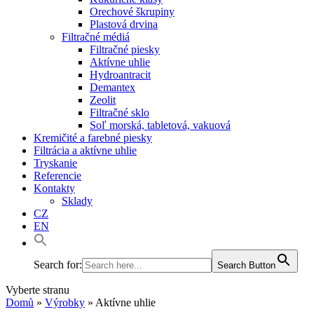
Orechové škrupiny
Plastová drvina
Filtračné médiá
Filtračné piesky
Aktívne uhlie
Hydroantracit
Demantex
Zeolit
Filtračné sklo
Soľ morská, tabletová, vakuová
Kremičité a farebné piesky
Filtrácia a aktívne uhlie
Tryskanie
Referencie
Kontakty
Sklady
CZ
EN
Search for:
Search Button
Vyberte stranu
Domů
»
Výrobky
»
Aktívne uhlie