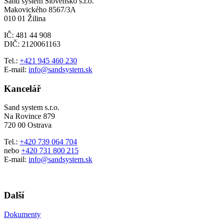
Sand system Slovensko s.r.o.
Makovického 8567/3A
010 01 Žilina
IČ: 481 44 908
DIČ: 2120061163
Tel.:
+421 945 460 230
E-mail:
info@sandsystem.sk
Kancelář
Sand system s.r.o.
Na Rovince 879
720 00 Ostrava
Tel.:
+420 739 064 704
nebo
+420 731 800 215
E-mail:
info@sandsystem.sk
Další
Dokumenty