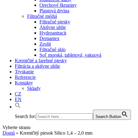
Orechové škrupiny
Plastová drvina
Filtračné médiá
Filtračné piesky
Aktívne uhlie
Hydroantracit
Demantex
Zeolit
Filtračné sklo
Soľ morská, tabletová, vakuová
Kremičité a farebné piesky
Filtrácia a aktívne uhlie
Tryskanie
Referencie
Kontakty
Sklady
CZ
EN
Search for:
Search Button
Vyberte stranu
Domů
»
Kremičitý piesok Silico 1,4 – 2,0 mm