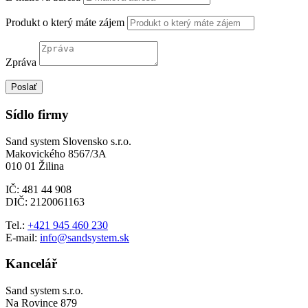
Produkt o který máte zájem
Zpráva
Poslať
Sídlo firmy
Sand system Slovensko s.r.o.
Makovického 8567/3A
010 01 Žilina
IČ: 481 44 908
DIČ: 2120061163
Tel.:
+421 945 460 230
E-mail:
info@sandsystem.sk
Kancelář
Sand system s.r.o.
Na Rovince 879