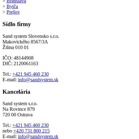
>
Bratislava
>
Bytča
>
Prešov
Sídlo firmy
Sand system Slovensko s.r.o.
Makovického 8567/3A
Žilina 010 01
IČO: 48144908
DIČ: 2120061163
Tel.:
+421 945 460 230
E-mail:
info@sandsystem.sk
Kancelária
Sand system s.r.o.
Na Rovince 879
720 00 Ostrava
Tel.:
+421 945 460 230
nebo
+420 731 800 215
E-mail:
info@sandsystem.sk