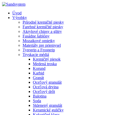
Úvod
Výrobky
Prírodné kremičité piesky
Farebné kremičité piesky
Akrylové chipsy a glitry
Fasádne šablóny
Mozaikové omietky
Materiály pre priemysel
Tyregrip a Frostgrip
Tryskacie médiá
Kremičitý piesok
Medená troska
Korund
Karbid
Granát
Oceľový granulát
Oceľová drvina
Oceľový drôt
Balotina
Soda
Sklenený granulát
Keramické guličky
Kukuričné klasy