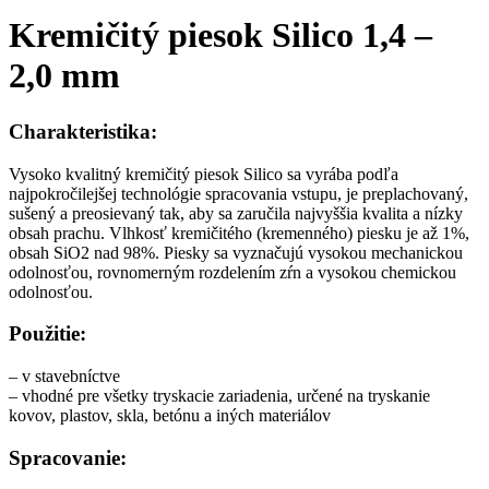
Kremičitý piesok Silico 1,4 –
2,0 mm
Charakteristika:
Vysoko kvalitný kremičitý piesok Silico sa vyrába podľa
najpokročilejšej technológie spracovania vstupu, je preplachovaný,
sušený a preosievaný tak, aby sa zaručila najvyššia kvalita a nízky
obsah prachu. Vlhkosť kremičitého (kremenného) piesku je až 1%,
obsah SiO2 nad 98%. Piesky sa vyznačujú vysokou mechanickou
odolnosťou, rovnomerným rozdelením zŕn a vysokou chemickou
odolnosťou.
Použitie:
– v stavebníctve
– vhodné pre všetky tryskacie zariadenia, určené na tryskanie
kovov, plastov, skla, betónu a iných materiálov
Spracovanie: