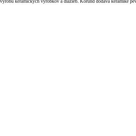
výrobu keramických výrobkov a dlažieb.
Korund dodáva keramike pev