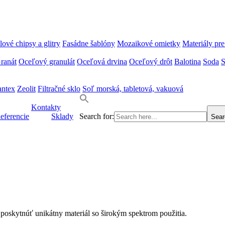
ové chipsy a glitry
Fasádne šablóny
Mozaikové omietky
Materiály pre
ranát
Oceľový granulát
Oceľová drvina
Oceľový drôt
Balotina
Soda
S
ntex
Zeolit
Filtračné sklo
Soľ morská, tabletová, vakuová
Kontakty
eferencie
Sklady
Search for:
Sear
oskytnúť unikátny materiál so širokým spektrom použitia.