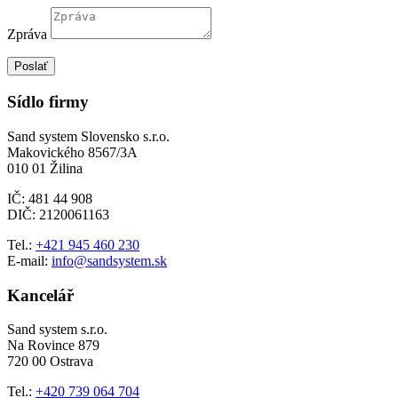
Zpráva
Poslať
Sídlo firmy
Sand system Slovensko s.r.o.
Makovického 8567/3A
010 01 Žilina
IČ: 481 44 908
DIČ: 2120061163
Tel.:
+421 945 460 230
E-mail:
info@sandsystem.sk
Kancelář
Sand system s.r.o.
Na Rovince 879
720 00 Ostrava
Tel.:
+420 739 064 704