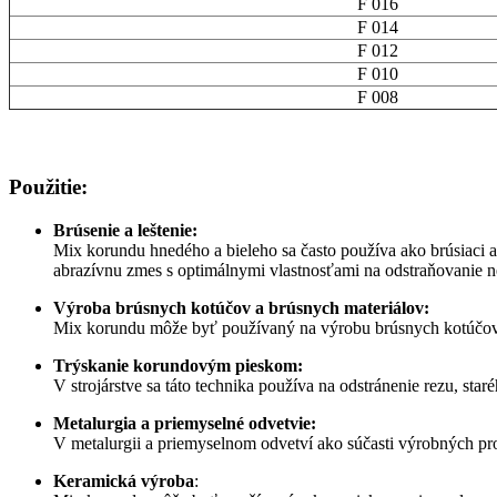
F 016
F 014
F 012
F 010
F 008
Použitie:
Brúsenie a leštenie:
Mix korundu hnedého a bieleho sa často používa ako brúsiaci a 
abrazívnu zmes s optimálnymi vlastnosťami na odstraňovanie ne
Výroba brúsnych kotúčov a brúsnych materiálov:
Mix korundu môže byť používaný na výrobu brúsnych kotúčov a 
Trýskanie korundovým pieskom:
V strojárstve sa táto technika používa na odstránenie rezu, st
Metalurgia a priemyselné odvetvie:
V metalurgii a priemyselnom odvetví ako súčasti výrobných pro
Keramická výroba
: