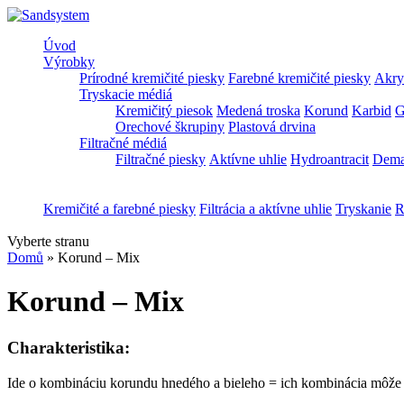
Úvod
Výrobky
Prírodné kremičité piesky
Farebné kremičité piesky
Akryl
Tryskacie médiá
Kremičitý piesok
Medená troska
Korund
Karbid
G
Orechové škrupiny
Plastová drvina
Filtračné médiá
Filtračné piesky
Aktívne uhlie
Hydroantracit
Dema
Kremičité a farebné piesky
Filtrácia a aktívne uhlie
Tryskanie
R
Vyberte stranu
Domů
»
Korund – Mix
Korund – Mix
Charakteristika:
Ide o kombináciu korundu hnedého a bieleho = ich kombinácia môže p