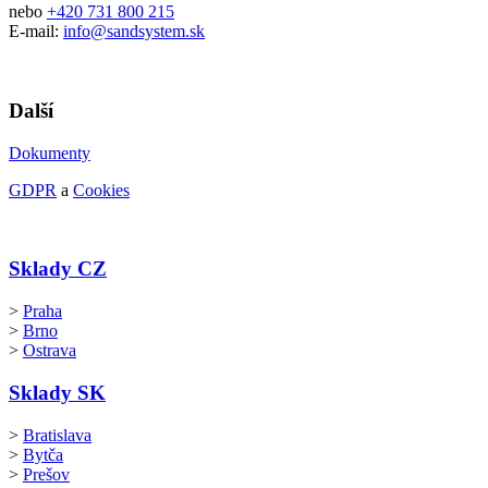
nebo
+420 731 800 215
E-mail:
info@sandsystem.sk
Další
Dokumenty
GDPR
a
Cookies
Sklady CZ
>
Praha
>
Brno
>
Ostrava
Sklady SK
>
Bratislava
>
Bytča
>
Prešov