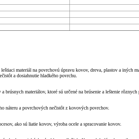
leštiaci materiál na povrchovú úpravu kovov, dreva, plastov a iných ma
čistôt a dosiahnutie hladkého povrchu.
brúsnych materiálov, ktoré sú určené na brúsenie a leštenie rôznych 
arého náteru a povrchových nečistôt z kovových povrchov.
cesov, ako sú liatie kovov, výroba ocele a spracovanie kovov.