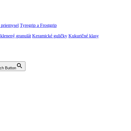
 priemysel
Tyregrip a Frostgrip
klenený granulát
Keramické guličky
Kukuričné klasy
ch Button